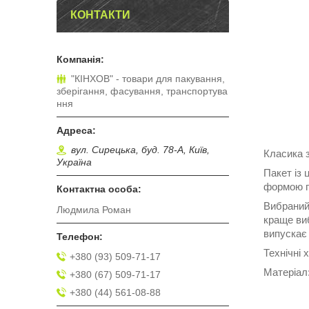
КОНТАКТИ
"КІНХОВ" - товари для пакування,
зберігання, фасування, транспортува
ння
вул. Сирецька, буд. 78-А, Київ,
Класика з
Україна
Пакет із 
формою п
Вибраний
Людмила Роман
краще виб
випускає 
Технічні 
+380 (93) 509-71-17
Матеріал:
+380 (67) 509-71-17
+380 (44) 561-08-88