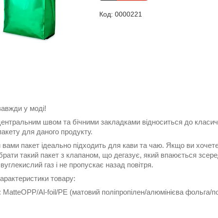
0000221
авжди у моді!
центральним швом та бічними закладками відноситься до класичн
акету для даного продукту.
 вами пакет ідеально підходить для кави та чаю. Якщо ви хочет
рати такий пакет з клапаном, що дегазує, який впаюється зсере
вуглекислий газ і не пропускає назад повітря.
характеристики товару:
 MatteOPP/Al-foil/PE (матовий поліпропілен/алюмінієва фольга/п