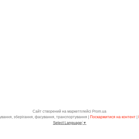
Сайт створений на маркетплейсі
Prom.ua
"КІНХОВ" - товари для пакування, зберігання, фасування, транспортування |
Поскаржитися на контент
|
Select Language
▼