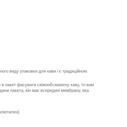
ого виду упаковки для кави і є традиційною
е в пакет фасувати свіжообсмажену каву, то вам
дини пакета, він має всередині мембрану, яка
оліетилен)