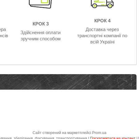
КРОК 4
КРОК 3
ера
Доставка через
Здійснення оплати
нсів
транспортні компанії по
зручним способом
всій Україні
Сайт створений на маркетплейсі
Prom.ua
"КІНХОВ" - товари для пакування, зберігання, фасування, транспортування |
Поскаржитися на контент
|