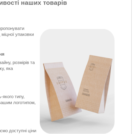
ивості наших товарів
пропонувати
 міцної упаковки
ня
айну, розмірів та
ку, яка
-якого типу,
 вашим логотипом,
ємо доступні ціни