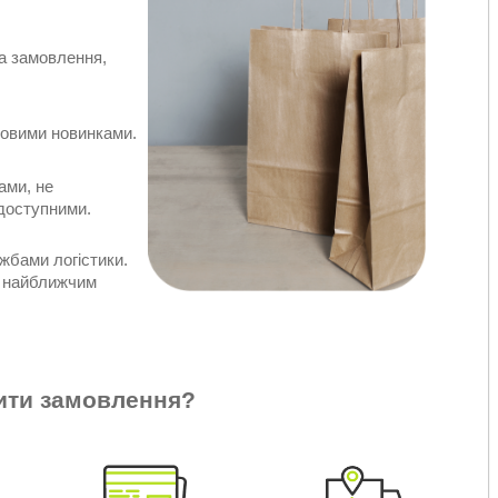
а замовлення,
довими новинками.
ами, не
 доступними.
жбами логістики.
ю найближчим
ити замовлення?