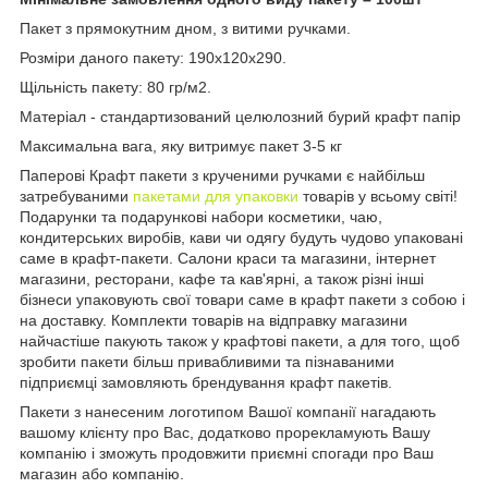
Пакет з прямокутним дном, з витими ручками.
Розміри даного пакету: 190х120х290.
Щільність пакету: 80 гр/м2.
Матеріал - стандартизований целюлозний бурий крафт папір
Максимальна вага, яку витримує пакет 3-5 кг
Паперові Крафт пакети з крученими ручками є найбільш
затребуваними
пакетами для упаковки
товарів у всьому світі!
Подарунки та подарункові набори косметики, чаю,
кондитерських виробів, кави чи одягу будуть чудово упаковані
саме в крафт-пакети. Салони краси та магазини, інтернет
магазини, ресторани, кафе та кав'ярні, а також різні інші
бізнеси упаковують свої товари саме в крафт пакети з собою і
на доставку. Комплекти товарів на відправку магазини
найчастіше пакують також у крафтові пакети, а для того, щоб
зробити пакети більш привабливими та пізнаваними
підприємці замовляють брендування крафт пакетів.
Пакети з нанесеним логотипом Вашої компанії нагадають
вашому клієнту про Вас, додатково прорекламують Вашу
компанію і зможуть продовжити приємні спогади про Ваш
магазин або компанію.