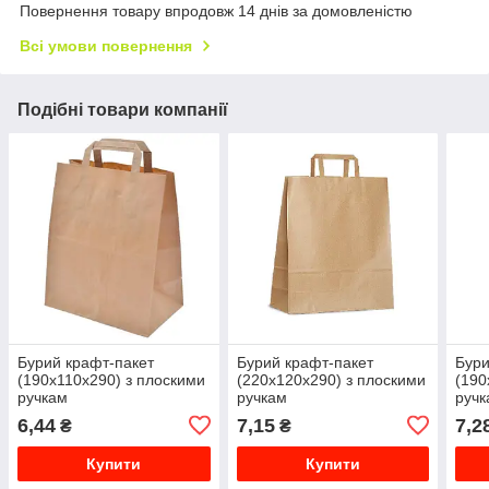
Повернення товару впродовж 14 днів за домовленістю
Всі умови повернення
Подібні товари компанії
Бурий крафт-пакет
Бурий крафт-пакет
Бури
(190х110х290) з плоскими
(220х120х290) з плоскими
(190
ручкам
ручкам
ручк
6,44
7,15
7,2
₴
₴
Купити
Купити