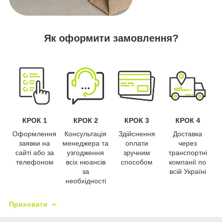
Як оформити замовлення?
КРОК 1
КРОК 2
КРОК 3
КРОК 4
Оформлення
Консультація
Здійснення
Доставка
заявки на
менеджера та
оплати
через
сайті або за
узгодження
зручним
транспортні
телефоном
всіх нюансів
способом
компанії по
за
всій Україні
необхідності
Приховати