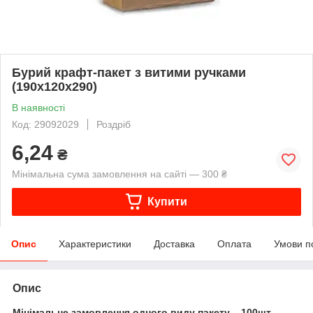
Бурий крафт-пакет з витими ручками
(190х120х290)
В наявності
Код: 29092029
Роздріб
6,24
₴
Мінімальна сума замовлення на сайті — 300 ₴
Купити
Опис
Характеристики
Доставка
Оплата
Умови п
Опис
Мінімальне замовлення одного виду пакету – 100шт