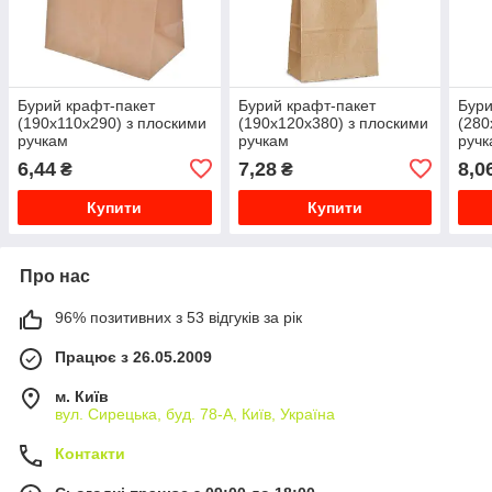
Бурий крафт-пакет
Бурий крафт-пакет
Бури
(190х110х290) з плоскими
(190х120х380) з плоскими
(280
ручкам
ручкам
ручк
6,44
7,28
8,0
₴
₴
Купити
Купити
Про нас
96% позитивних з 53 відгуків за рік
Працює з 26.05.2009
м. Київ
вул. Сирецька, буд. 78-А, Київ, Україна
Контакти