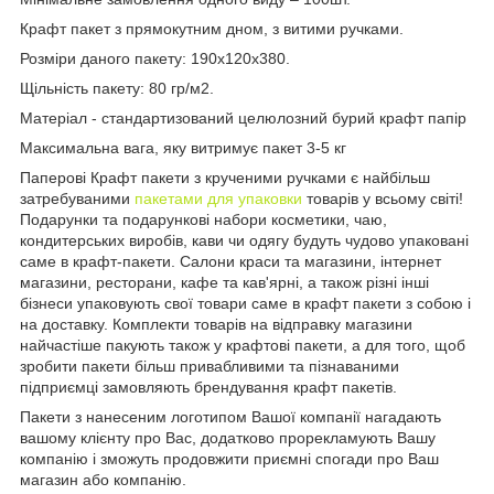
Крафт пакет з прямокутним дном, з витими ручками.
Розміри даного пакету: 190х120х380.
Щільність пакету: 80 гр/м2.
Матеріал - стандартизований целюлозний бурий крафт папір
Максимальна вага, яку витримує пакет 3-5 кг
Паперові Крафт пакети з крученими ручками є найбільш
затребуваними
пакетами для упаковки
товарів у всьому світі!
Подарунки та подарункові набори косметики, чаю,
кондитерських виробів, кави чи одягу будуть чудово упаковані
саме в крафт-пакети. Салони краси та магазини, інтернет
магазини, ресторани, кафе та кав'ярні, а також різні інші
бізнеси упаковують свої товари саме в крафт пакети з собою і
на доставку. Комплекти товарів на відправку магазини
найчастіше пакують також у крафтові пакети, а для того, щоб
зробити пакети більш привабливими та пізнаваними
підприємці замовляють брендування крафт пакетів.
Пакети з нанесеним логотипом Вашої компанії нагадають
вашому клієнту про Вас, додатково прорекламують Вашу
компанію і зможуть продовжити приємні спогади про Ваш
магазин або компанію.