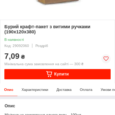
Бурий крафт-пакет з витими ручками
(190х120х380)
В наявності
Код: 29092060
Роздріб
7,09
₴
Мінімальна сума замовлення на сайті — 300 ₴
Купити
Опис
Характеристики
Доставка
Оплата
Умови п
Опис
Мінімальне замовлення одного виду – 100шт.