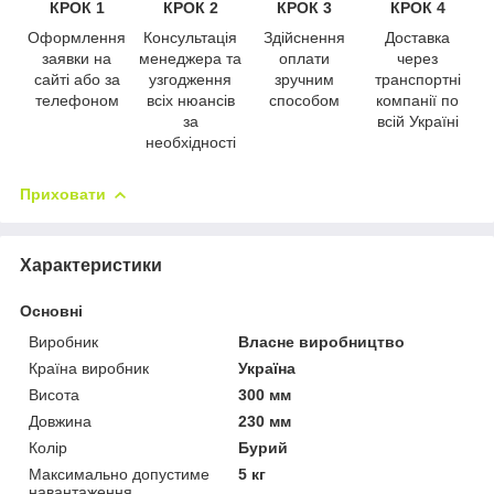
КРОК 1
КРОК 2
КРОК 3
КРОК 4
Оформлення
Консультація
Здійснення
Доставка
заявки на
менеджера та
оплати
через
сайті або за
узгодження
зручним
транспортні
телефоном
всіх нюансів
способом
компанії по
за
всій Україні
необхідності
Приховати
Характеристики
Основні
Виробник
Власне виробництво
Країна виробник
Україна
Висота
300 мм
Довжина
230 мм
Колір
Бурий
Максимально допустиме
5 кг
навантаження