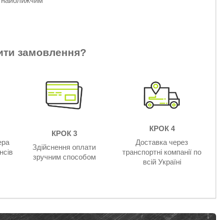
ю найближчим
ити замовлення?
КРОК 4
КРОК 3
ера
Доставка через
Здійснення оплати
нсів
транспортні компанії по
зручним способом
всій Україні