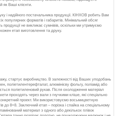
й як Ваші клієнти.
уку і надійного постачальника продукції. КІНХОВ робить Вам
іх популярних форматів і габаритів. Мінімальний обсяг
ть продукції не викликає сумнівів, оскільки ми утримуємо
кожен етап виготовлення та друку.
ражу, стартує виробництво. В залежності від Ваших уподобань
лен, поліетилентерефталат, алюмінієву фольгу, поліамід або
ається поліетиленовий рукав. Після охолодження матеріал
ети проходять через вали з гнучкими кліше, які спеціально
 конкретний проект. Ми використовуємо восьмицветную
ів до 8+8. Заключний етап – порізка і спайка на спеціальному
ламінований материал з одного або декількох плівок
'ютера точно розрізає полотно, не пошкоджуючи малюнок і не