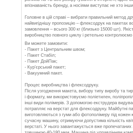
впізнаваність бренду, а носіями виступає не хто інши
Головне в цій справі – вибрати правильний метод др
найвигіднішу пропозицію – флексодрук на пакетах вс
замовлення – всього 300 кг (близько 15000 шт). Якіс
виробництво повного циклу і ретельно контролюємо 
Ви можете замовити:
- Пакет з Центральним швом;
- Пакет Стабіл;
- Пакет ДойПак;
- Кур'єрський пакет;
- Вакуумний пакет.
Процес виробництва і флексодруку.
Після узгодження макета, вибору типу виробу та ти
і формату, ми використовуємо поліетилен, поліпропі
інші види полімерів. З допомогою екструдера видув
потрапляє на верстат для флексодруку. Майбутні пак
виготовляються з гуми або фотополімеру під кожен
сучасну машину, отримуючи допустима кількість квіт
верстаті. У нього завантажується вже пропечатаних 
товщиною 40-180 мкм. Машина під управлінням комп