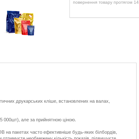
повернення товару протягом 14
тичних друкарських кліше, встановлених на валах,
15 000шт), але за прийнятною ціною.
В на пакетах часто ефективніше будь-яких білбордів,
Ви отримуєте необмежену кількість показів, підвищуєте