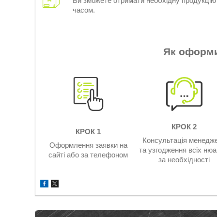
Ви зможете отримати необхідну продукці
часом.
Як оформ
КРОК 2
КРОК 1
Консультація менедж
Оформлення заявки на
та узгодження всіх нюа
сайті або за телефоном
за необхідності