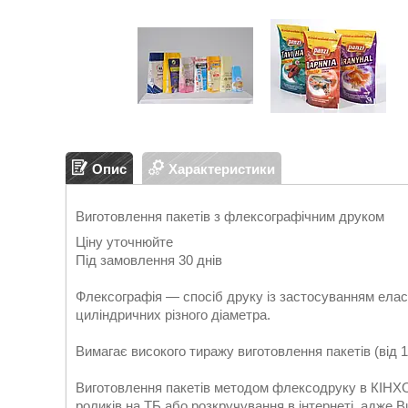
Опис
Характеристики
Виготовлення пакетів з флексографічним друком
Ціну уточнюйте
Під замовлення 30 днів
Флексографія — спосіб друку із застосуванням елас
циліндричних різного діаметра.
Вимагає високого тиражу виготовлення пакетів (від 
Виготовлення пакетів методом флексодруку в КІНХО
роликів на ТБ або розкручування в інтернеті, адже 