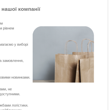
 нашої компанії
им
м рівнем
магаємо у виборі
а замовлення,
довими новинками.
ами, не
 доступними.
жбами логістики.