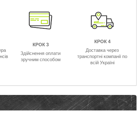
КРОК 4
КРОК 3
ера
Доставка через
Здійснення оплати
нсів
транспортні компанії по
зручним способом
всій Україні