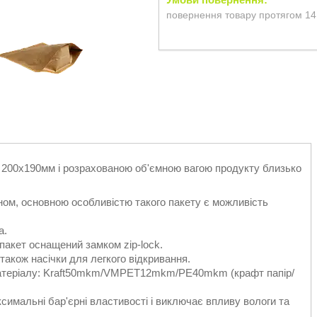
повернення товару протягом 14
м 200х190мм і розрахованою об'ємною вагою продукту близько
ном, основною особливістю такого пакету є можливість
а.
пакет оснащений замком zip-lock.
також насічки для легкого відкривання.
 матеріалу: Kraft50mkm/VMPET12mkm/PE40mkm (крафт папір/
имальні бар'єрні властивості і виключає впливу вологи та