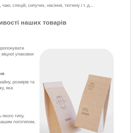
 чаю, спецій, сипучих, насіння, тютюну і т. д...
ивості наших товарів
пропонувати
 міцної упаковки
ня
айну, розмірів та
ку, яка
-якого типу,
 вашим логотипом,