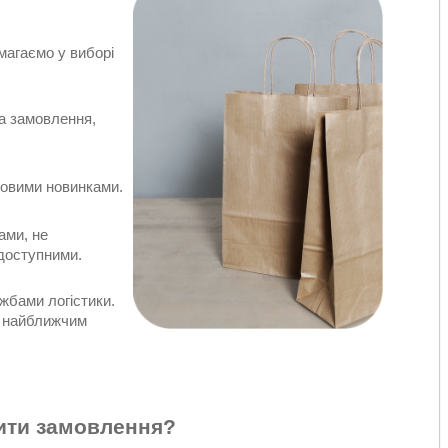
магаємо у виборі
а замовлення,
довими новинками.
ами, не
 доступними.
жбами логістики.
ю найближчим
ити замовлення?