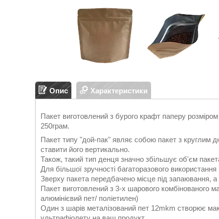
Опис
Характеристики
Пакет виготовлений з бурого крафт паперу розміро
250грам.
Пакет типу "дой-пак" являє собою пакет з круглим д
ставити його вертикально.
Також, такий тип денця значно збільшує об'єм пакет
Для більшої зручності багаторазового використання 
Зверху пакета передбачено місце під запаювання, а 
Пакет виготовлений з 3-х шарового комбінованого
алюмінієвий пет/ поліетилен)
Один з шарів металізований пет 12mkm створює макс
ультрафіолету на ваш продукт.