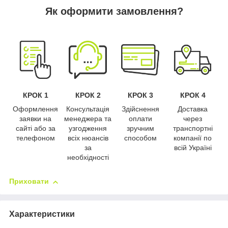
Як оформити замовлення?
КРОК 1
КРОК 2
КРОК 3
КРОК 4
Оформлення
Консультація
Здійснення
Доставка
заявки на
менеджера та
оплати
через
сайті або за
узгодження
зручним
транспортні
телефоном
всіх нюансів
способом
компанії по
за
всій Україні
необхідності
Приховати
Характеристики