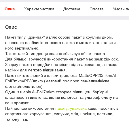
Опис
Характеристики
Доставка
Оплата
Умови п
Опис
Пакет типу ''дой-пак'' являє собою пакет з круглим дном,
основною особливістю такого пакета є можливість ставити
його вертикально.
Також такий тип денця значно збільшує об'єм пакета.
Для більшої зручності використання пакет має замк zip-lock.
Зверху пакета передбачено місце під зварювання, а також
насічки для легкого відкривання.
Пакет виготовлений з плівки триплекс: MatteOPP20mkm/Al-
Foil7mkm/PE80mkm (матовий поліпропілен/алюмінієва
фольга/поліетилен)
Один із шарів Al-Foil7mkm створює підвищені бар'єрні
властивості і виключає вплив вологості та ультрафіолету на
ваш продукт.
Найчастіше використання
пакету: упаковка
кави, чаю, чіпсів,
спортивного харчування, сипучих, ягід, насіння, пастили,
тютюну і т.д.