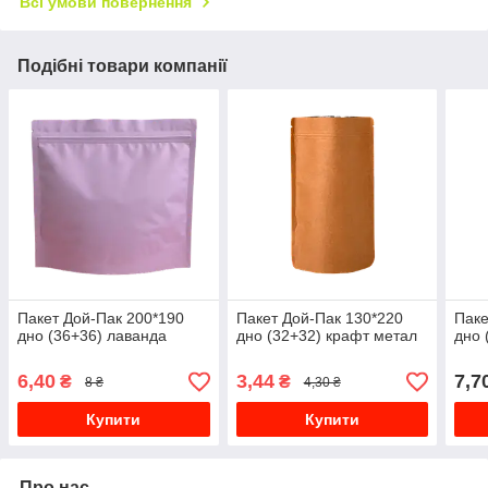
Всі умови повернення
Подібні товари компанії
Пакет Дой-Пак 200*190
Пакет Дой-Пак 130*220
Паке
дно (36+36) лаванда
дно (32+32) крафт метал
дно 
6,40
3,44
7,7
₴
₴
8 ₴
4,30 ₴
Купити
Купити
Про нас