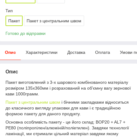
Тип
Пакет
Пакет з центральним швом
Готово до відправки
Опис
Характеристики
Доставка
Оплата
Умови п
Опис
Пакет виготовлений з 3-х шарового комбінованого матеріалу
розміром 135х360мм і розрахований на об'ємну вагу зернової
кави 1000грамм.
Пакет з центральним швом
і бічними закладками відноситься
до класичного вигляду упаковки для кави і є традиційною
формою пакету для даного продукту.
Основна особливість пакету - це його склад: BOP20 + AL7 +
PE80 (поліпропілен/алюміній/поліетилен). Завдяки технології
ламінації, ми отримали цільний матеріал завдяки якому