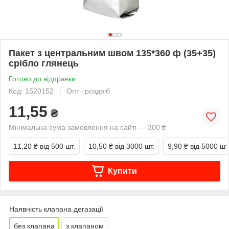
Пакет з центральним швом 135*360 ф (35+35)
срібло глянець
Готово до відправки
Код: 1520152
Опт і роздріб
11,55
₴
Мінімальна сума замовлення на сайті — 300 ₴
11,20 ₴
від 500 шт.
10,50 ₴
від 3000 шт.
9,90 ₴
від 5000 шт
Купити
Наявність клапана дегазації
без клапана
з клапаном