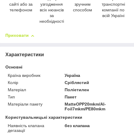
сайті або за
узгодження
зручним
транспортні
телефоном
всіх нюансів
способом
компанії по
за
всій Україні
необхідності
Приховати
Характеристики
Основні
Країна виробник
Україна
Колір
Сріблястий
Матеріал
Поліетилен
Тип
Пакет
Матеріали пакету
MatteOPP20mkm/Al-
Foil7mkm/PE80mkm
Користувальницькі характеристики
Наявність клапана
без клапана
дегазації