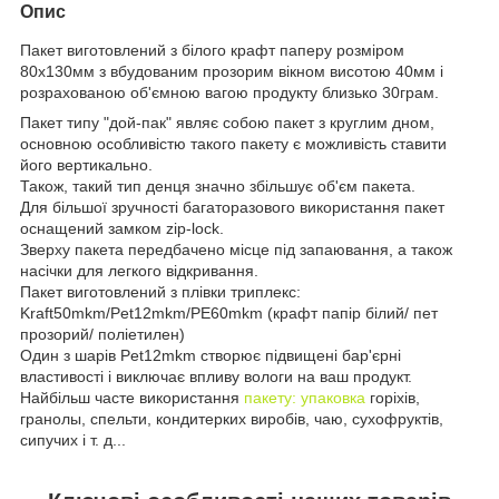
Опис
Пакет виготовлений з білого крафт паперу розміром
80х130мм з вбудованим прозорим вікном висотою 40мм і
розрахованою об'ємною вагою продукту близько 30грам.
Пакет типу "дой-пак" являє собою пакет з круглим дном,
основною особливістю такого пакету є можливість ставити
його вертикально.
Також, такий тип денця значно збільшує об'єм пакета.
Для більшої зручності багаторазового використання пакет
оснащений замком zip-lock.
Зверху пакета передбачено місце під запаювання, а також
насічки для легкого відкривання.
Пакет виготовлений з плівки триплекс:
Kraft50mkm/Pet12mkm/PE60mkm (крафт папір білий/ пет
прозорий/ поліетилен)
Один з шарів Pet12mkm створює підвищені бар'єрні
властивості і виключає впливу вологи на ваш продукт.
Найбільш часте використання
пакету: упаковка
горіхів,
гранолы, спельти, кондитерких виробів, чаю, сухофруктів,
сипучих і т. д...