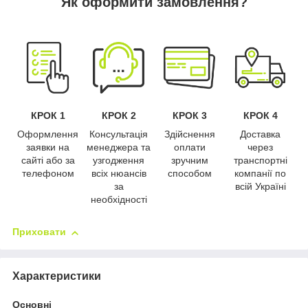
Як оформити замовлення?
КРОК 1
КРОК 2
КРОК 3
КРОК 4
Оформлення
Консультація
Здійснення
Доставка
заявки на
менеджера та
оплати
через
сайті або за
узгодження
зручним
транспортні
телефоном
всіх нюансів
способом
компанії по
за
всій Україні
необхідності
Приховати
Характеристики
Основні