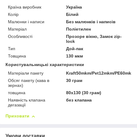
Країна виробник
Україна
Колір
Білий
Малюнки і написи
Без малюнків і написів
Матеріал
Поліетилен
Особливості
Прозоре вікно, Замок zip-
lock
Тип
Дой-пак
Товщина
130 мкм
Користувальницькі характеристики
Матеріали пакету
Kraft50mkm/Pet12mkm/PE60mkm
Обсяг пакету (кава в
30 грам
зернах)
товщина
80х130 (30 грам)
Наявність клапана
без клапана
дегазації
Приховати
Умови доставки