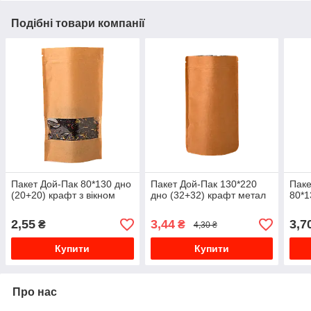
Подібні товари компанії
Пакет Дой-Пак 80*130 дно
Пакет Дой-Пак 130*220
Паке
(20+20) крафт з вікном
дно (32+32) крафт метал
80*1
2,55
3,44
3,7
₴
₴
4,30 ₴
Купити
Купити
Про нас