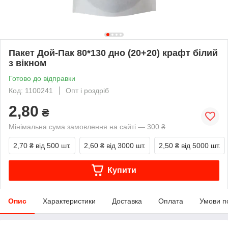
Пакет Дой-Пак 80*130 дно (20+20) крафт білий
з вікном
Готово до відправки
Код: 1100241
Опт і роздріб
2,80
₴
Мінімальна сума замовлення на сайті — 300 ₴
2,70 ₴
від 500 шт.
2,60 ₴
від 3000 шт.
2,50 ₴
від 5000 шт.
Купити
Опис
Характеристики
Доставка
Оплата
Умови п