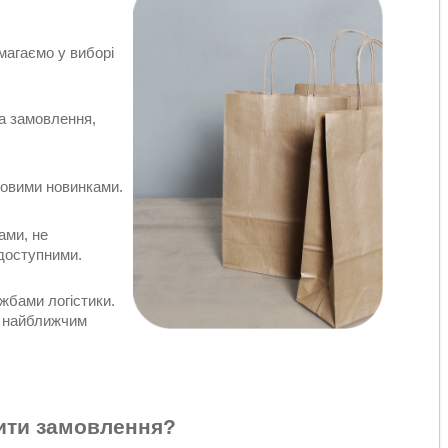
магаємо у виборі
а замовлення,
довими новинками.
ами, не
 доступними.
жбами логістики.
ю найближчим
ити замовлення?