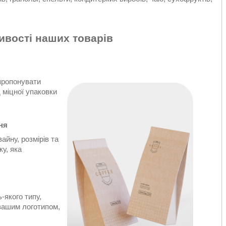
ивості наших товарів
пропонувати
 міцної упаковки
ня
айну, розмірів та
ку, яка
-якого типу,
 вашим логотипом,