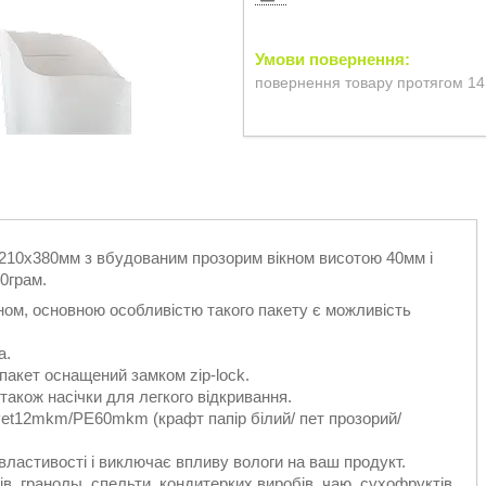
повернення товару протягом 14
 210х380мм з вбудованим прозорим вікном висотою 40мм і
0грам.
ном, основною особливістю такого пакету є можливість
а.
пакет оснащений замком zip-lock.
також насічки для легкого відкривання.
Pet12mkm/PE60mkm (крафт папір білий/ пет прозорий/
властивості і виключає впливу вологи на ваш продукт.
ів, гранолы, спельти, кондитерких виробів, чаю, сухофруктів,