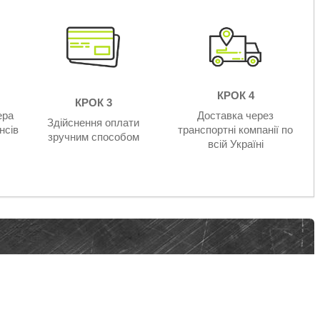
КРОК 4
КРОК 3
ера
Доставка через
Здійснення оплати
нсів
транспортні компанії по
зручним способом
всій Україні