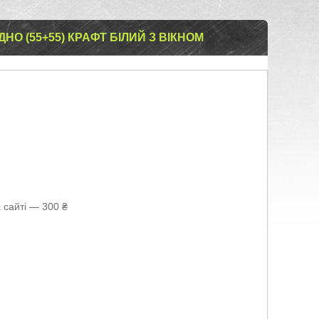
ДНО (55+55) КРАФТ БІЛИЙ З ВІКНОМ
 сайті — 300 ₴