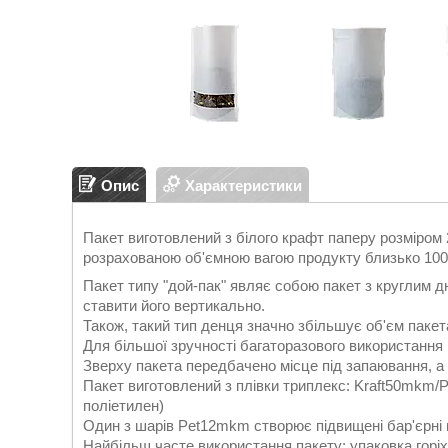
Опис
Характеристики
Пакет виготовлений з білого крафт паперу розміром
розрахованою об'ємною вагою продукту близько 100
Пакет типу "дой-пак" являє собою пакет з круглим д
ставити його вертикально.
Також, такий тип денця значно збільшує об'єм пакет
Для більшої зручності багаторазового використання 
Зверху пакета передбачено місце під запаювання, а 
Пакет виготовлений з плівки триплекс: Kraft50mkm/
поліетилен)
Один з шарів Pet12mkm створює підвищені бар'єрні 
Найбільш часте використання
пакету: упаковка
горіх