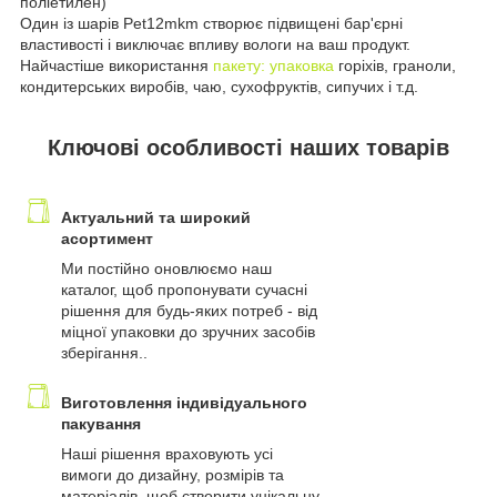
поліетилен)
Один із шарів Pet12mkm створює підвищені бар'єрні
властивості і виключає впливу вологи на ваш продукт.
Найчастіше використання
пакету: упаковка
горіхів, граноли,
кондитерських виробів, чаю, сухофруктів, сипучих і т.д.
Ключові особливості наших товарів
Актуальний та широкий
асортимент
Ми постійно оновлюємо наш
каталог, щоб пропонувати сучасні
рішення для будь-яких потреб - від
міцної упаковки до зручних засобів
зберігання..
Виготовлення індивідуального
пакування
Наші рішення враховують усі
вимоги до дизайну, розмірів та
матеріалів, щоб створити унікальну