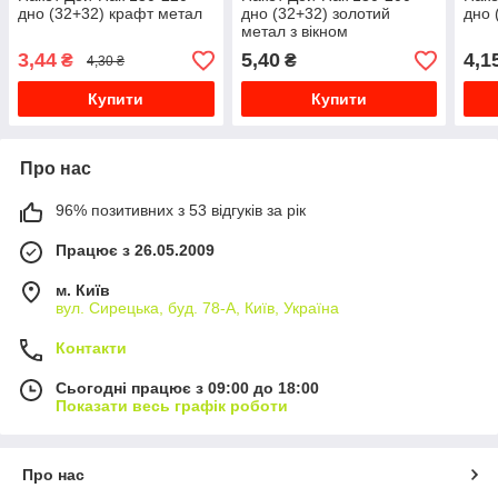
дно (32+32) крафт метал
дно (32+32) золотий
дно 
метал з вікном
3,44
5,40
4,1
₴
₴
4,30 ₴
Купити
Купити
Про нас
96% позитивних з 53 відгуків за рік
Працює з 26.05.2009
м. Київ
вул. Сирецька, буд. 78-А, Київ, Україна
Контакти
Сьогодні працює з 09:00 до 18:00
Показати весь графік роботи
Про нас