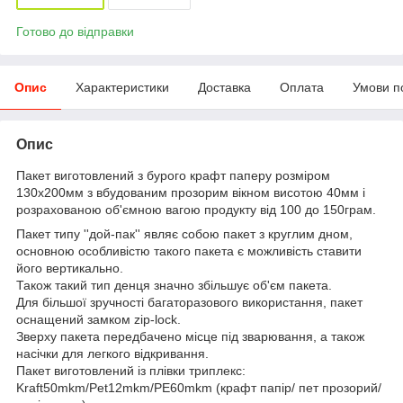
Готово до відправки
Опис
Характеристики
Доставка
Оплата
Умови п
Опис
Пакет виготовлений з бурого крафт паперу розміром
130х200мм з вбудованим прозорим вікном висотою 40мм і
розрахованою об'ємною вагою продукту від 100 до 150грам.
Пакет типу ''дой-пак'' являє собою пакет з круглим дном,
основною особливістю такого пакета є можливість ставити
його вертикально.
Також такий тип денця значно збільшує об'єм пакета.
Для більшої зручності багаторазового використання, пакет
оснащений замком zip-lock.
Зверху пакета передбачено місце під зварювання, а також
насічки для легкого відкривання.
Пакет виготовлений із плівки триплекс:
Kraft50mkm/Pet12mkm/PE60mkm (крафт папір/ пет прозорий/