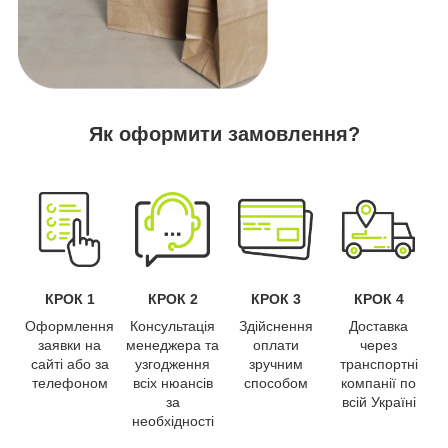
Як оформити замовлення?
КРОК 1
КРОК 2
КРОК 3
КРОК 4
Оформлення
Консультація
Здійснення
Доставка
заявки на
менеджера та
оплати
через
сайті або за
узгодження
зручним
транспортні
телефоном
всіх нюансів
способом
компанії по
за
всій Україні
необхідності