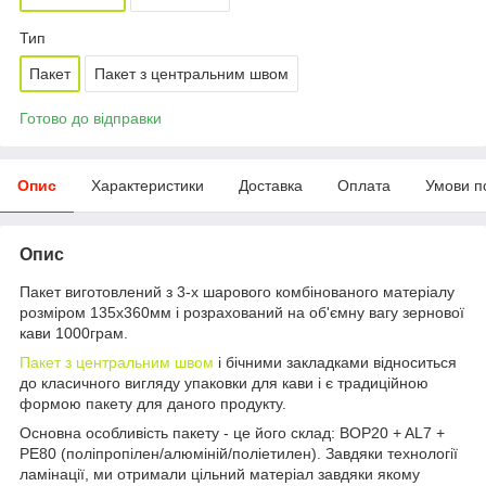
Тип
Пакет
Пакет з центральним швом
Готово до відправки
Опис
Характеристики
Доставка
Оплата
Умови п
Опис
Пакет виготовлений з 3-х шарового комбінованого матеріалу
розміром 135х360мм і розрахований на об'ємну вагу зернової
кави 1000грам.
Пакет з центральним швом
і бічними закладками відноситься
до класичного вигляду упаковки для кави і є традиційною
формою пакету для даного продукту.
Основна особливість пакету - це його склад: BOP20 + AL7 +
PE80 (поліпропілен/алюміній/поліетилен). Завдяки технології
ламінації, ми отримали цільний матеріал завдяки якому