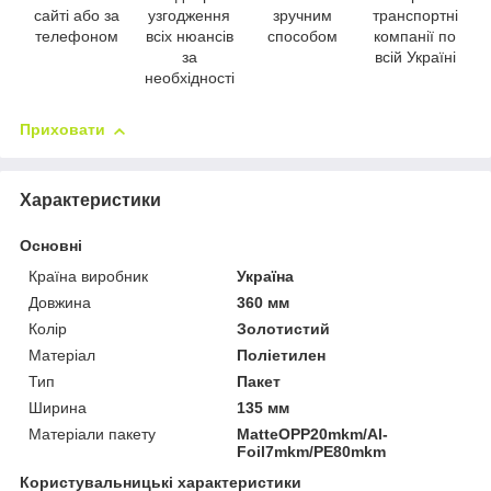
сайті або за
узгодження
зручним
транспортні
телефоном
всіх нюансів
способом
компанії по
за
всій Україні
необхідності
Приховати
Характеристики
Основні
Країна виробник
Україна
Довжина
360 мм
Колір
Золотистий
Матеріал
Поліетилен
Тип
Пакет
Ширина
135 мм
Матеріали пакету
MatteOPP20mkm/Al-
Foil7mkm/PE80mkm
Користувальницькі характеристики