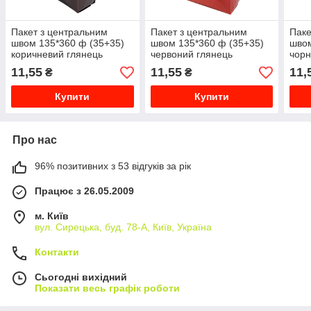
Пакет з центральним
Пакет з центральним
Паке
швом 135*360 ф (35+35)
швом 135*360 ф (35+35)
швом
коричневий глянець
червоний глянець
чорн
11,55
11,55
11,
₴
₴
Купити
Купити
Про нас
96% позитивних з 53 відгуків за рік
Працює з 26.05.2009
м. Київ
вул. Сирецька, буд. 78-А, Київ, Україна
Контакти
Сьогодні вихідний
Показати весь графік роботи