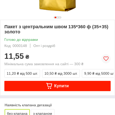
Пакет з центральним швом 135*360 ф (35+35)
золото
Готово до відправки
Код: 0000148
Опт і роздріб
11,55
₴
Мінімальна сума замовлення на сайті — 300 ₴
11,20 ₴
від 500 шт.
10,50 ₴
від 3000 шт.
9,90 ₴
від 5000 шт
Купити
Наявність клапана дегазації
без клапана
з клапаном